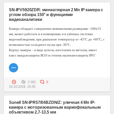
SN-IPV5920ZDR: миниатюрная 2 Мп IP камера с
углом обзора 150° и функциями
видеоаналитики
Камера обладает совершенно компактными размерами - 100х53
мм, может работать и в помещениях и в уличных системах
видеонаблюдения, при диапазоне температур от -45°C до +60°C, с
возможностью холодного пуска при -30°C.
Корпус камеры – в виде купола, изготовлен из металла, имеет
класс вандалозащиты IK10 и степень пылевлагозащиты IP67.
2 002
0
10-10-2019, 15:05
Sunell SN-IPR57/04BZDN/Z: уличная 4 Мп IP-
камера с моторизованным вариофокальным
объективом 2,7-13,5 мм