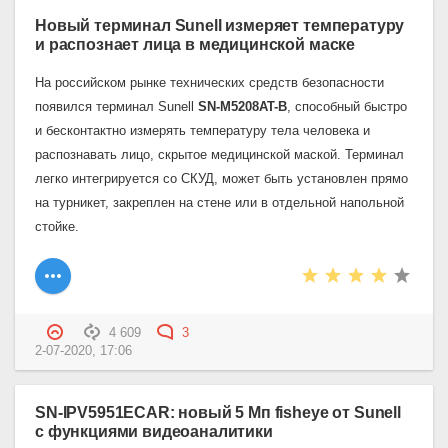
Новый терминал Sunell измеряет температуру
и распознает лица в медицинской маске
На российском рынке технических средств безопасности
появился терминал
Sunell
SN
-
M
5208
AT
-
B
, способный быстро
и бесконтактно измерять температуру тела человека и
распознавать лицо, скрытое медицинской маской. Терминал
легко интегрируется со СКУД, может быть установлен прямо
на турникет, закреплен на стене или в отдельной напольной
стойке.
4 609
3
2-07-2020, 17:06
SN-IPV5951ECAR: новый 5 Мп fisheye от Sunell
с функциями видеоаналитики