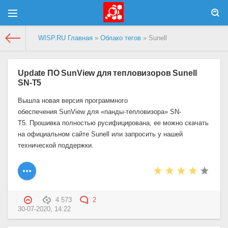
WISP.RU Главная
»
Облако тегов
» Sunell
Update ПО SunView для тепловизоров Sunell
SN-T5
Вышла новая версия программного
обеспечения
SunView
для «панды-тепловизора»
SN
-
T
5
.
Прошивка полностью русифицирована, ее можно скачать
на официальном сайте
Sunell
или запросить у нашей
технической поддержки.
4 573
2
30-07-2020, 14:22