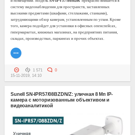
и помещений. Модель
SN-IPV57/80HDR
прекрасно впишется в
систему видеонаблюдения для пространств, заставленных
высокими предметами (шкафами, стеллажами, станками),
затрудняющими обзор камерам, установленным по углам. Кроме
того, камера подойдет для установки в офисных опенспейсах,
гипермаркетах, книжных магазинах, на предприятиях питания,
складах, производствах, паркингах и прочих объектах.
1 571
0
15-11-2019, 14:10
Sunell SN-IPR57/08BZDN/Z: уличная 8 Мп IP-
камера с моторизованным объективом и
видеоаналитикой