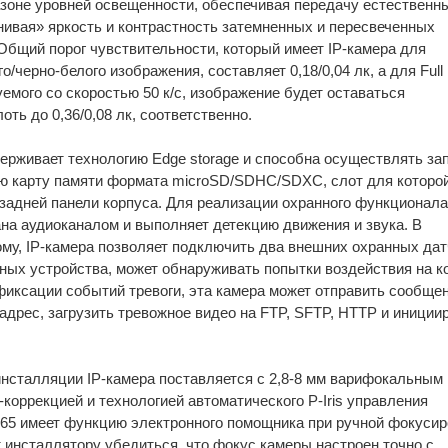
зоне уровней освещенности, обеспечивая передачу естественн
нивая» яркость и контрастность затемненных и пересвеченных
 Общий порог чувствительности, который имеет IP-камера для
о/черно-белого изображения, составляет 0,18/0,04 лк, а для Full
емого со скоростью 50 к/с, изображение будет оставаться
ть до 0,36/0,08 лк, соответственно.
ерживает технологию Edge storage и способна осуществлять за
ю карту памяти формата microSD/SDHC/SDХC, слот для которой
 задней панели корпуса. Для реализации охранного функционала
на аудиоканалом и выполняет детекцию движения и звука. В
ому, IP-камера позволяет подключить два внешних охранных дат
ных устройства, может обнаруживать попытки воздействия на к
 фиксации событий тревоги, эта камера может отправить сообще
 адрес, загрузить тревожное видео на FTP, SFTP, HTTP и иниции
нсталляции IP-камера поставляется с 2,8-8 мм варифокальным
коррекцией и технологией автоматического P-Iris управления
65 имеет функцию электронного помощника при ручной фокусир
т инсталлятору убедиться, что фокус камеры настроен точно с