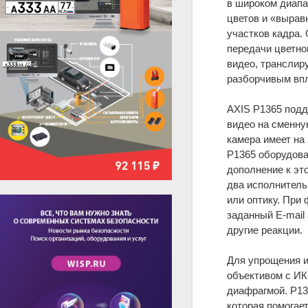
в широком диапа
цветов и «вырав
участков кадра.
передачи цветног
видео, транслиру
разборчивым впло
AXIS P1365 подд
видео на сменну
камера имеет на
P1365 оборудова
дополнение к эт
два исполнитель
или оптику. При
заданный E-mail
другие реакции.
Для упрощения и
объективом с ИК-
диафрагмой. P13
которая помогае