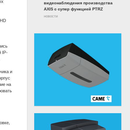
ых
видеонаблюдения производства
AXIS с супер функцией PTRZ
новости
 HD
пись
 IP-
чика и
орпус
ние на
ровать
овке,