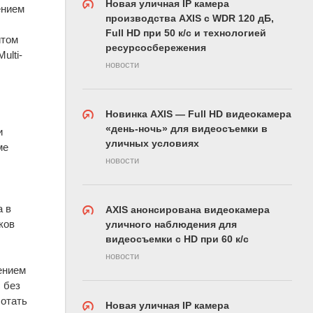
Новая уличная IP камера
ением
производства AXIS с WDR 120 дБ,
Full HD при 50 к/с и технологией
йтом
ресурсосбережения
ulti-
новости
Новинка AXIS — Full HD видеокамера
«день-ночь» для видеосъемки в
и
уличных условиях
ме
новости
а в
AXIS анонсирована видеокамера
ков
уличного наблюдения для
видеосъемки с HD при 60 к/с
новости
ением
 без
ботать
Новая уличная IP камера