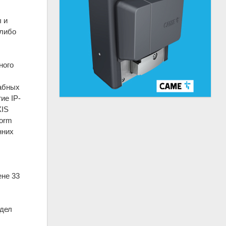
 и
 либо
ного
табных
ие IP-
XIS
form
нних
ене 33
тдел