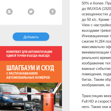
50% и более. Пр
до WUXGA (1920х1
освещенностях д
до 50 к/с. Кроме
View с настройк
выходами тревог
Инновационная т
Добавить
сжатия H.264 по
максимально эф
минимализации т
реального време
изображение тех
важные события.
помещения, подв
битах. Таким об
изображения, но
Трансляцию мног
Full HD и скорос
него. Также они 