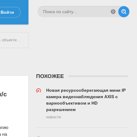
Войти
ейтом до 50 к/с
ПОХОЖЕЕ
Новая ресурсосберегающая мини IP
к/с
камера видеонаблюдения AXIS с
вариообъективом и HD
разрешением
новости
огию
а на