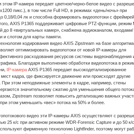
и этом IP-камера передает цветное/черно-белое видео с разреш
200 пикс.), в том числе Full HD, в режимах «день/ночь» при
о 0,18/0,04 лк и способна формировать видеопотоки с фреймре
 того, AXIS P1365 поддерживает цифровые PTZ-функции, режим M
ой до 8 «виртуальных камер», снабжена аудиоканалом, входами/
и и слотом для карты памяти.
ехнология кодирования видео AXIS Zipstream на базе алгоритма
зволяет оптимизировать видеопотоки от новой IP-камеры для
фективного расходования ресурсов системы видеонаблюдения 
рафика. Благодаря выполнению обработки видеопотока в режи
ни,
IP-камера
AXIS P1365 передает высокодетализированное
 мест кадра, где фиксируется движение или происходят другие
 При этом неподвижные элементы в кадре, например, стены
ергаются значительному сжатию для уменьшения общего поток
разом, Zipstream позволяет повысить детализацию важных участ
 при этом уменьшить «вес» потока на 50% и более.
опотокового видео эти IP-камеры AXIS осуществляют с разреш
тью 25 к/с при активном режиме WDR-Forensic Capture и до 50 к/с
используют фирменную технологию Lightfinder, поэтому могут ра