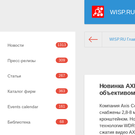
WISP.RU
WISP.RU Гла
Новости
1313
Пресс-релизы
309
Статьи
267
Новинка AXI
Каталог фирм
363
объективом,
Компания Axis C
Events calendar
161
снабжены 2,8-8 
кронштейном. Н
Библиотека
68
технологии WDR–
сжатия видео AX