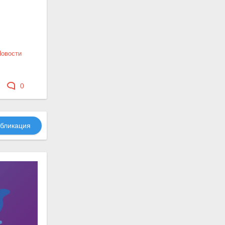
Новости
0
бликация