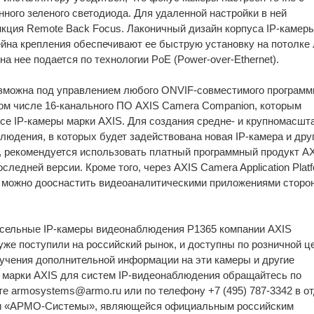
ного зеленого светодиода. Для удаленной настройки в ней
кция Remote Back Focus. Лаконичный дизайн корпуса IP-камеры
йна крепления обеспечивают ее быструю установку на потолке
 на нее подается по технологии PoE (Power-over-Ethernet).
зможна под управлением любого ONVIF-совместимого программ
том числе 16-канального ПО AXIS Camera Companion, которым
се IP-камеры марки AXIS. Для создания средне- и крупномасш
людения, в которых будет задействована новая IP-камера и друг
, рекомендуется использовать платный программный продукт A
оследней версии. Кроме того, через AXIS Camera Application Plat
 можно дооснастить видеоаналитическими приложениями сторо
сельные IP-камеры видеонаблюдения P1365 компании AXIS
уже поступили на российский рынок, и доступны по розничной ц
лучения дополнительной информации на эти камеры и другие
 марки AXIS для систем IP-видеонаблюдения обращайтесь по
те armosystems@armo.ru или по телефону +7 (495) 787-3342 в о
и «АРМО-Системы», являющейся официальным российским