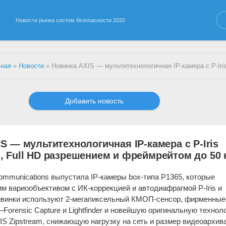
Новости рынка систем безопасности 2020
вная
»
Новости
» Новинка AXIS — мультитехнологичная IP-камера с P-Iris объективом, Full HD разрешением и фреймр
Добавить новость
S — мультитехнологичная IP-камера с P-Iris
 Full HD разрешением и фреймрейтом до 50 
ommunications выпустила IP-камеры box-типа P1365, которые
мм вариообъективом с ИК-коррекцией и автодиафрагмой P-Iris и
овинки используют 2-мегапиксельный КМОП-сенсор, фирменные
Forensic Capture и Lightfinder и новейшую оригинальную технол
IS Zipstream, снижающую нагрузку на сеть и размер видеоархив