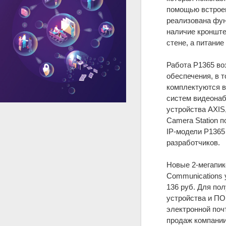
помощью встроен
реализована фун
наличие кронште
стене, а питание
Работа P1365 во
обеспечения, в 
комплектуются в
систем видеонаб
устройства AXIS
Camera Station п
IP-модели P1365
разработчиков.
Новые 2-мегапик
Communications 
136 руб. Для по
устройства и ПО
электронной поч
продаж компани