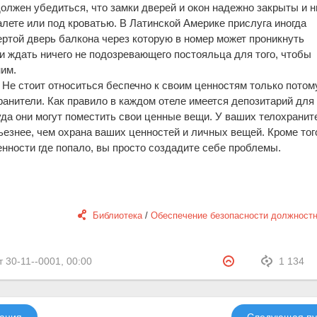
должен убедиться, что замки дверей и окон надежно закрыты и н
алете или под кроватью. В Латинской Америке прислуга иногда
ертой дверь балкона через которую в номер может проникнуть
 ждать ничего не подозревающего постояльца для того, чтобы
ним.
. Не стоит относиться беспечно к своим ценностям только потому
ранители. Как правило в каждом отеле имеется депозитарий для
да они могут поместить свои ценные вещи. У ваших телохранит
ьезнее, чем охрана ваших ценностей и личных вещей. Кроме тог
енности где попало, вы просто создадите себе проблемы.
Библиотека
/
Обеспечение безопасности должност
т
30-11--0001, 00:00
1 134