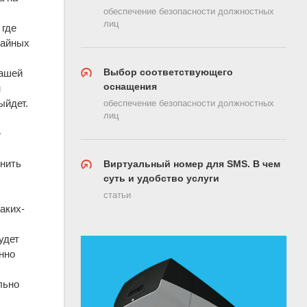
обеспечение безопасности должностных
лиц
 где
чайных
Выбор соответствующего
вашей
оснащения
н
ыйдет.
обеспечение безопасности должностных
лиц
е
енить
Виртуальный номер для SMS. В чем
суть и удобство услуги
статьи
аких-
удет
нно
льно