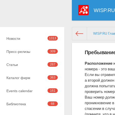
WISP.RU
WISP.RU Гла
Новости
1313
Пресс-релизы
309
Пребывание
Расположение 
Статьи
267
номера - это ва
Если вы отравил
Каталог фирм
363
а второй должен
должна попытать
Events calendar
161
проверить номер
Ваш номер долже
проникновение в
Библиотека
68
спасении в случ
(помните, что в