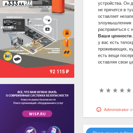
устройства. Он 
не прячется в ту
оставляет незап
злоумышленник и
расправиться с 
Ваши ценности
у вас есть телох
проживающих, ку
есть вещи посер
оставляя свои ц
Administrator
о