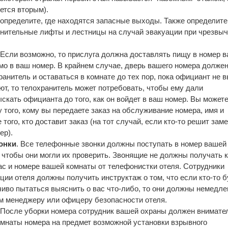
ется вторым).
 определите, где находятся запасные выходы. Также определите
нительные лифты и лестницы на случай эвакуации при чрезвы
 Если возможно, то прислуга должна доставлять пищу в номер 
ямо в ваш номер. В крайнем случае, дверь вашего номера долже
анитель и оставаться в комнате до тех пор, пока официант не в
ют, то телохранитель может потребовать, чтобы ему дали
скать официанта до того, как он войдет в ваш номер. Вы может
 того, кому вы передаете заказ на обслуживание номера, имя и
 того, кто доставит заказ (на тот случай, если кто-то решит зам
ер).
онки
. Все телефонные звонки должны поступать в номер вашей
о чтобы они могли их проверить. Звонящие не должны получать к
ас и номере вашей комнаты от телефонистки отеля. Сотрудники
ции отеля должны получить инструктаж о том, что если кто-то б
иво пытаться выяснить о вас что-либо, то они должны немедле
м менеджеру или офицеру безопасности отеля.
 После уборки номера сотрудник вашей охраны должен внимате
омнаты номера на предмет возможной установки взрывного