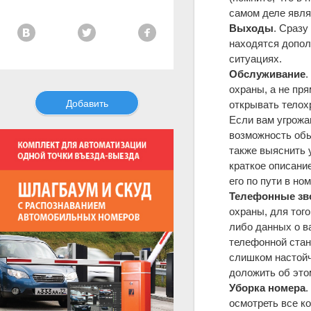
самом деле явля
Выходы
. Сразу
находятся допол
ситуациях.
Обслуживание
.
охраны, а не пр
Добавить
открывать телохр
Если вам угрожа
возможность обы
также выяснить у
краткое описание
его по пути в ном
Телефонные зв
охраны, для тог
либо данных о в
телефонной стан
слишком настойч
доложить об это
Уборка номера
.
осмотреть все к