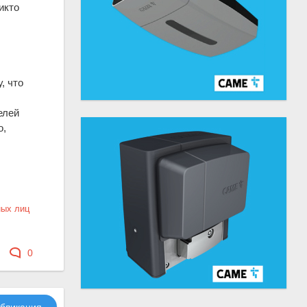
икто
, что
елей
о,
ных лиц
0