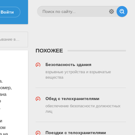
Войти
ние в отеле
ПОХОЖЕЕ
Безопасность здания
взрывные устройства и взрывчатые
вещества
а.
номер,
ана
Обед с телохранителями
о
обеспечение безопасности должностных
.
лиц
и
жом
Поездки с телохранителями
а на