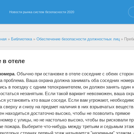
Новости рынка систем безопасности 2020
вная
»
Библиотека
»
Обеспечение безопасности должностных лиц
» Пребыва
 в отеле
номера
. Обычно при остановке в отеле соседние с обеих сторон
ша проблема. Ваша охрана должна занимать оба соседних номер
ись в поездку с одним телохранителем, он должен занять один 
 остаться незанятым. Если такой вариант невозможен, ваша охр
ся установить кто ваши соседи. Если вам угрожают, необходим
а сверху и снизу на предмет наличия в них взрывчатых веществ
н находиться достаточно высоко, чтобы не позволить прямое
 номер с улицы, но не настолько высоко, чтобы вы рисковали пр
ае пожара. Выберите что-нибудь между третьим и седьмым эта
 некоторых странах первый этаж называется "наземным" этажом, 