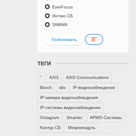
EverFocus
Интэко СБ
SWANN
Голосовать
ТЕГИ
''
AXIS
AXIS Communications
Bosch
idis
IP-видеонаблюдение
IP-камера видеонаблюдения
IP-системы видеонаблюдения
Octagram
Smartec
АРМО-Системы
Контур СБ
Микромодуль