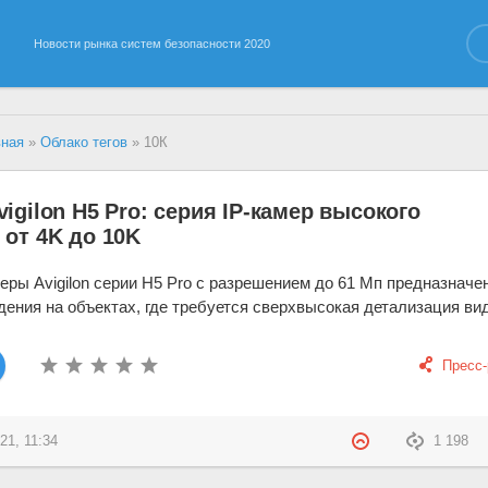
Новости рынка систем безопасности 2020
вная
»
Облако тегов
» 10К
igilon H5 Pro: серия IP-камер высокого
от 4K до 10K
еры Avigilon серии H5 Pro с разрешением до 61 Мп предназначе
ения на объектах, где требуется сверхвысокая детализация ви
Пресс
21, 11:34
1 198