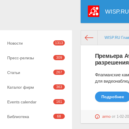
WISP.RU
WISP.RU Гла
Новости
1313
Премьера Av
Пресс-релизы
309
разрешения 
Статьи
267
Флагманские кам
для видеонаблюд
Каталог фирм
363
Подробнее
Events calendar
161
Библиотека
68
armo
от
1-02-20