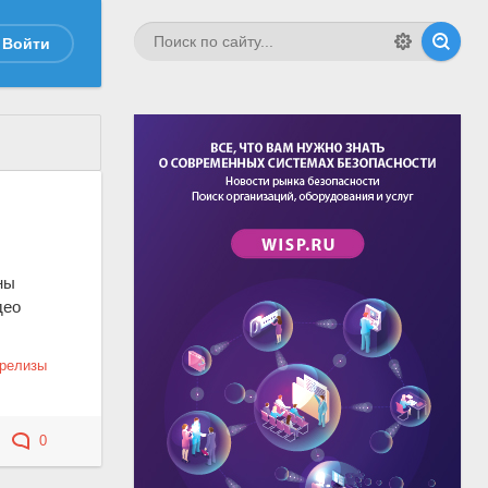
Войти
ны
део
-релизы
0