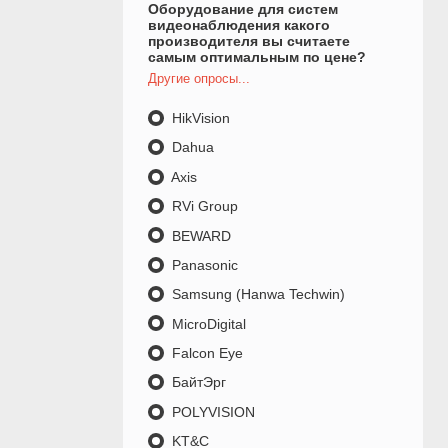
Оборудование для систем
видеонаблюдения какого
производителя вы считаете
самым оптимальным по цене?
Другие опросы...
HikVision
Dahua
Axis
RVi Group
BEWARD
Panasonic
Samsung (Hanwa Techwin)
MicroDigital
Falcon Eye
БайтЭрг
POLYVISION
KT&C