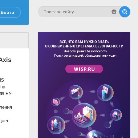
Войти
Axis
IS
 на
 ФГБУ
вления
дает