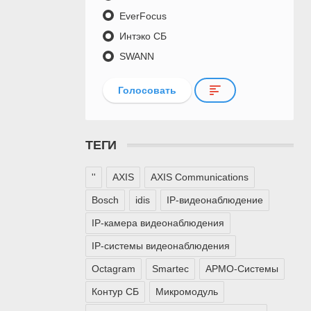
EverFocus
Интэко СБ
SWANN
Голосовать
ТЕГИ
''
AXIS
AXIS Communications
Bosch
idis
IP-видеонаблюдение
IP-камера видеонаблюдения
IP-системы видеонаблюдения
Octagram
Smartec
АРМО-Системы
Контур СБ
Микромодуль