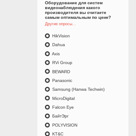
Оборудование для систем
видеонаблюдения какого
производителя вы считаете
самым оптимальным по цене?
Другие опросы...
HikVision
Dahua
Axis
RVi Group
BEWARD
Panasonic
Samsung (Hanwa Techwin)
MicroDigital
Falcon Eye
БайтЭрг
POLYVISION
KT&C