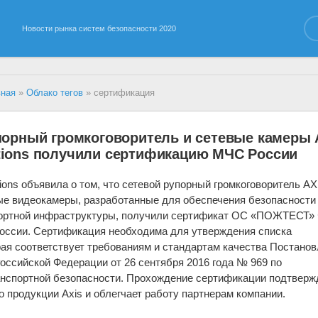
Новости рынка систем безопасности 2020
вная
»
Облако тегов
» сертификация
порный громкоговоритель и сетевые камеры 
ions получили сертификацию МЧС России
ions объявила о том, что сетевой рупорный громкоговоритель AX
ые видеокамеры, разработанные для обеспечения безопасности
портной инфраструктуры, получили сертификат ОС «ПОЖТЕСТ»
сии. Сертификация необходима для утверждения списка
рая соответствует требованиям и стандартам качества Постано
оссийской Федерации от 26 сентября 2016 года № 969 по
нспортной безопасности. Прохождение сертификации подтверж
о продукции Axis и облегчает работу партнерам компании.