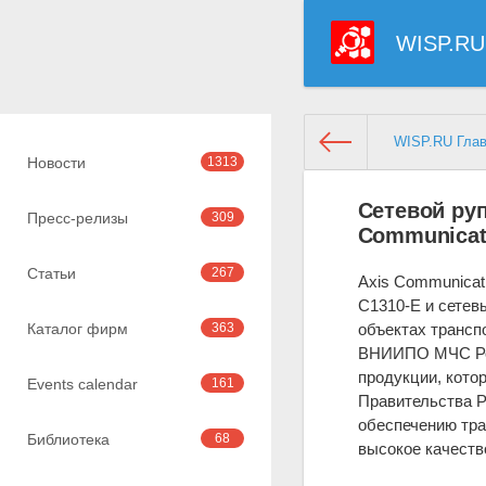
WISP.RU
WISP.RU Гла
Новости
1313
Сетевой ру
Пресс-релизы
309
Communicat
Статьи
267
Axis Communicat
С1310-E и сетев
Каталог фирм
363
объектах транс
ВНИИПО МЧС Рос
продукции, кото
Events calendar
161
Правительства Р
обеспечению тра
Библиотека
68
высокое качеств