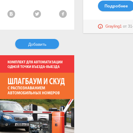
Подробнее
Grayling1
от
31
Добавить