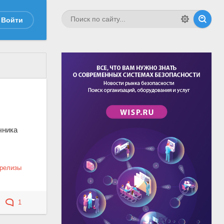
Войти
чника
-релизы
1