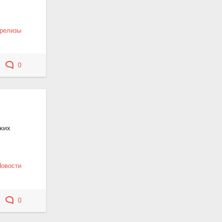
-релизы
0
ких
Новости
0