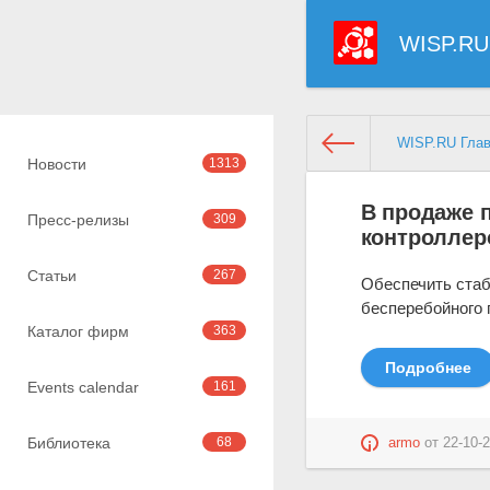
WISP.RU
WISP.RU Гла
Новости
1313
В продаже п
Пресс-релизы
309
контроллер
Статьи
267
Обеспечить стаб
бесперебойного 
Каталог фирм
363
Подробнее
Events calendar
161
Библиотека
68
armo
от
22-10-2