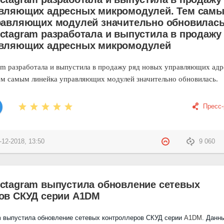
вляющих адресных микромодулей. Тем сам
равляющих модулей значительно обновилас
ctagram разработала и выпустила в продажу
вляющих адресных микромодулей
am
разработала и выпустила в продажу ряд новых управляющих ад
ем самым линейка управляющих модулей значительно обновилась.
Пресс
-12-2018, 13:50
9 060
ctagram выпустила обновление сетевых
ов СКУД серии A1DM
m
выпустила обновление сетевых контроллеров СКУД серии
A
1
DM
. Данн