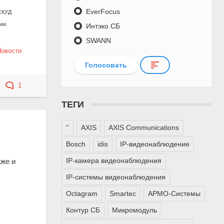
EverFocus
СКУД
ми.
Интэко СБ
SWANN
Новости
Голосовать
1
ТЕГИ
''
AXIS
AXIS Communications
Bosch
idis
IP-видеонаблюдение
IP-камера видеонаблюдения
аже и
IP-системы видеонаблюдения
Octagram
Smartec
АРМО-Системы
Контур СБ
Микромодуль