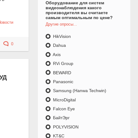
Оборудование для систем
видеонаблюдения какого
производителя вы считаете
самым оптимальным по цене?
Новости
Другие опросы...
HikVision
0
Dahua
Axis
RVi Group
BEWARD
УД
Panasonic
Samsung (Hanwa Techwin)
MicroDigital
Falcon Eye
БайтЭрг
POLYVISION
KT&C