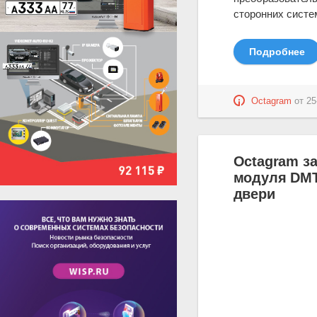
сторонних систе
Подробнее
Octagram
от
25
Octagram з
модуля DMТ
двери