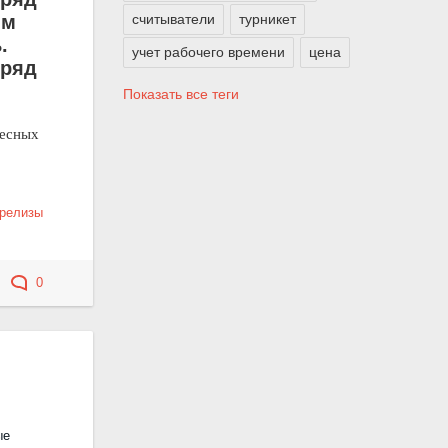
считыватели
турникет
ым
ь.
учет рабочего времени
цена
 ряд
Показать все теги
ресных
-релизы
0
ые