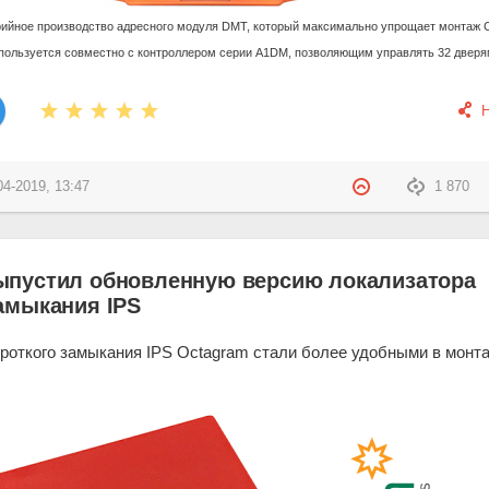
рийное производство адресного модуля DMТ, который максимально упрощает монтаж 
спользуется совместно с контроллером серии A1DM, позволяющим управлять 32 дверя
04-2019, 13:47
1 870
ыпустил обновленную версию локализатора
амыкания IPS
роткого замыкания IPS Octagram стали более удобными в монт