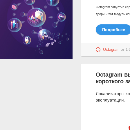
Octagram запустил се
двери. Этот модуль и
Подробнее
Octagram
от
1-
Octagram в
короткого з
Локализаторы ко
эксплуатации.