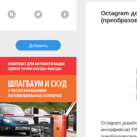
Octagram д
(преобразов
Добавить
Octagram дорабо
интерфейсов) PI
преобразователь