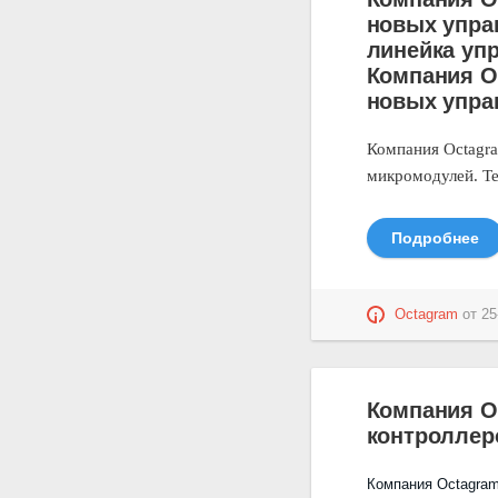
новых упра
линейка уп
Компания O
новых упра
Компания
Octagr
микромодулей. Т
Подробнее
Octagram
от
25
Компания O
контроллер
Компания
Octagra