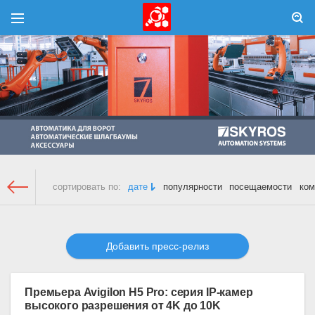
сортировать по:
дате
популярности
посещаемости
ком
WISP.RU Главная
»
Пресс-релизы
» Страница 3
Добавить пресс-релиз
Премьера Avigilon H5 Pro: серия IP-камер
высокого разрешения от 4K до 10K