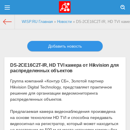
WISP.RU Главная
»
Новости
» DS-2CE16C2T-IR, HD TVI камер
Добавить новость
DS-2CE16C2T-IR, HD TVI камера от Hikvision для
распределенных объектов
Группа компаний «Контур СБ», Золотой партнер
Hikvision Digital Technology, представляет практичное
решение для организации видеомониторинга
распределенных объектов.
Предлагаемая камера видеонаблюдения произведена
на основе технологии HD TVI и способна передавать
видеосигнал на регистратор, который может находиться
на расстоянии до 500 м от места установки камеры без