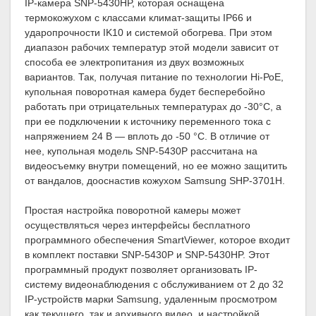
IP-камера SNР-5430НP, которая оснащена
термокожухом с классами климат-защиты IP66 и
ударопрочности IK10 и системой обогрева. При этом
диапазон рабочих температур этой модели зависит от
способа ее электропитания из двух возможных
вариантов. Так, получая питание по технологии Hi-РоЕ,
купольная поворотная камера будет бесперебойно
работать при отрицательных температурах до -30°С, а
при ее подключении к источнику переменного тока с
напряжением 24 В — вплоть до -50 °С. В отличие от
нее, купольная модель SNР-5430P рассчитана на
видеосъемку внутри помещений, но ее можно защитить
от вандалов, дооснастив кожухом Samsung SHP-3701H.
Простая настройка поворотной камеры может
осуществляться через интерфейсы бесплатного
программного обеспечения SmartViewer, которое входит
в комплект поставки SNР-5430P и SNР-5430НP. Этот
программный продукт позволяет организовать IP-
систему видеонаблюдения с обслуживанием от 2 до 32
IP-устройств марки Samsung, удаленным просмотром
как текущего, так и архивного видео, и настройкой