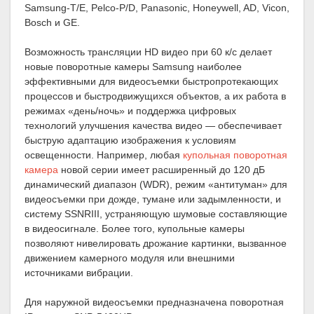
Samsung-T/E, Pelco-P/D, Panasonic, Honeywell, AD, Vicon,
Bosch и GE.
Возможность трансляции HD видео при 60 к/с делает
новые поворотные камеры Samsung наиболее
эффективными для видеосъемки быстропротекающих
процессов и быстродвижущихся объектов, а их работа в
режимах «день/ночь» и поддержка цифровых
технологий улучшения качества видео — обеспечивает
быструю адаптацию изображения к условиям
освещенности. Например, любая
купольная поворотная
камера
новой серии имеет расширенный до 120 дБ
динамический диапазон (WDR), режим «антитуман» для
видеосъемки при дожде, тумане или задымленности, и
систему SSNRIII, устраняющую шумовые составляющие
в видеосигнале. Более того, купольные камеры
позволяют нивелировать дрожание картинки, вызванное
движением камерного модуля или внешними
источниками вибрации.
Для наружной видеосъемки предназначена поворотная