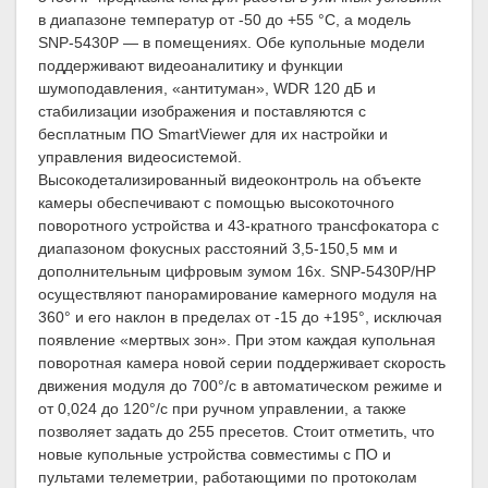
в диапазоне температур от -50 до +55 °C, а модель
SNP-5430P — в помещениях. Обе купольные модели
поддерживают видеоаналитику и функции
шумоподавления, «антитуман», WDR 120 дБ и
стабилизации изображения и поставляются с
бесплатным ПО SmartViewer для их настройки и
управления видеосистемой.
Высокодетализированный видеоконтроль на объекте
камеры обеспечивают с помощью высокоточного
поворотного устройства и 43-кратного трансфокатора с
диапазоном фокусных расстояний 3,5-150,5 мм и
дополнительным цифровым зумом 16х. SNР-5430P/НP
осуществляют панорамирование камерного модуля на
360° и его наклон в пределах от -15 до +195°, исключая
появление «мертвых зон». При этом каждая купольная
поворотная камера новой серии поддерживает скорость
движения модуля до 700°/с в автоматическом режиме и
от 0,024 до 120°/с при ручном управлении, а также
позволяет задать до 255 пресетов. Стоит отметить, что
новые купольные устройства совместимы с ПО и
пультами телеметрии, работающими по протоколам