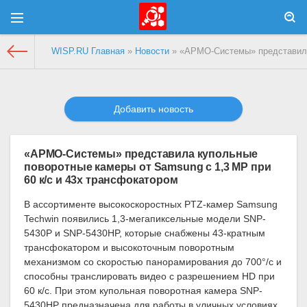
WISP.RU Главная
»
Новости
» «АРМО-Системы» представила 
Добавить новость
«АРМО-Системы» представила купольные
поворотные камеры от Samsung с 1,3 МР при
60 к/с и 43х трансфокатором
В ассортименте высокоскоростных PTZ-камер Samsung
Techwin появились 1,3-мегапиксельные модели SNP-
5430P и SNP-5430HP, которые снабжены 43-кратным
трансфокатором и высокоточным поворотным
механизмом со скоростью панорамирования до 700°/с и
способны транслировать видео с разрешением HD при
60 к/с. При этом купольная поворотная камера SNP-
5430HP предназначена для работы в уличных условиях