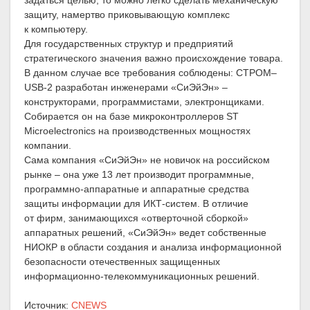
задаться целью, то можно легко сделать механическую
защиту, намертво приковывающую комплекс
к компьютеру.
Для государственных структур и предприятий
стратегического значения важно происхождение товара.
В данном случае все требования соблюдены: СТРОМ–
USB-2 разработан инженерами «СиЭйЭн» –
конструкторами, программистами, электронщиками.
Собирается он на базе микроконтроллеров ST
Microelectronics на производственных мощностях
компании.
Сама компания «СиЭйЭн» не новичок на российском
рынке – она уже 13 лет производит программные,
программно-аппаратные и аппаратные средства
защиты информации для ИКТ-систем. В отличие
от фирм, занимающихся «отверточной сборкой»
аппаратных решений, «СиЭйЭн» ведет собственные
НИОКР в области создания и анализа информационной
безопасности отечественных защищенных
информационно-телекоммуникационных решений.
Источник:
CNEWS