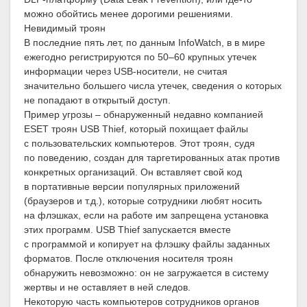
можно обойтись менее дорогими решениями.
Невидимый троян
В последние пять лет, по данным InfoWatch, в в мире
ежегодно регистрируются по 50–60 крупных утечек
информации через USB-носители, не считая
значительно большего числа утечек, сведения о которых
не попадают в открытый доступ.
Пример угрозы – обнаруженный недавно компанией
ESET троян USB Thief, который похищает файлы
с пользовательских компьютеров. Этот троян, судя
по поведению, создан для таргетированных атак против
конкретных организаций. Он вставляет свой код
в портативные версии популярных приложений
(браузеров и т.д.), которые сотрудники любят носить
на флэшках, если на работе им запрещена установка
этих программ. USB Thief запускается вместе
с программой и копирует на флэшку файлы заданных
форматов. После отключения носителя троян
обнаружить невозможно: он не загружается в систему
жертвы и не оставляет в ней следов.
Некоторую часть компьютеров сотрудников органов