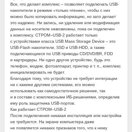
Все, что делает комплекс – позволяет подключать USB-
накопители в режиме «только чтение», чтобы с них
можно было копировать информацию, но зато делает
это надежно. Ни запись, ни удаление или модификация
данных на носителе невозможны, пока он подключен
к комплексу. СТРОМ–USB-2 работает только
с устройствами класса USB Mass Storage Device – это
USB-Flash накопители, SSD и USB-HDD, а также
подключающиеся по USB приводы CD/DVD/BR, FDD
и картридеры. Ни одно другое устройство, будь это
телефон, модем, фотоаппарат, принтер и т. п., комплекс
инициализировать не будет.
Благодаря тому, что устройство не требует интеграции
ни с какими другими системами, его можно
использовать как самодостаточное решение, так
и в составе с комплексными ИБ-решениями, определив
ему роль защитника USB-портов.
Как работает СТРОМ–USB-2
После подключения никакая инсталляция или настройка
не требуются. На экране компьютера даже
не появляется никаких признаков того, что к нему