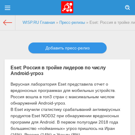
WISP.RU Главная
»
Пресс-релизы
» Eset: Россия в тройке л
Добавить пресс-релиз
Eset: Россия в тройке лидеров по числу
Android-угроз
Вирусная лаборатория Eset представила отчет о
вредоносных программах для мобильных устройств.
Россия вошла в топ3 стран с максимальным числом
обнаружений Android-угроз.
В Eset изучили статистику срабатываний антивирусных
продуктов Eset NOD32 при обнаружении вредоносных
программ для Android. В первом полугодии 2018 года
большинство «пойманных» угроз пришлось на Иран
(16%), Россию (14%) и Уганду (8%).