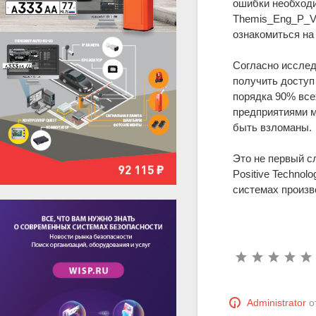
ошибки необходи
Themis_Eng_P_V2
ознакомиться на
Согласно исслед
получить доступ 
порядка 90% все
предприятиями м
быть взломаны.
Это не первый с
Positive Technol
системах произв
Administrator
о