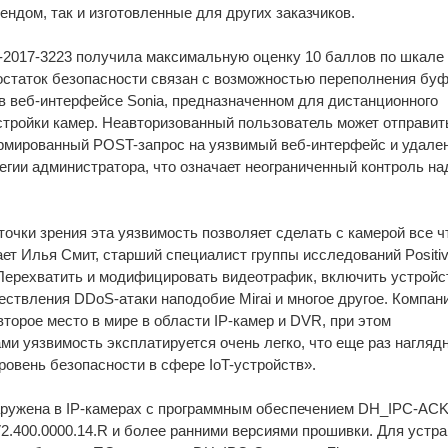
ендом, так и изготовленные для других заказчиков.
2017-3223 получила максимальную оценку 10 баллов по шкал
остаток безопасности связан с возможностью переполнения бу
) в веб-интерфейсе Sonia, предназначенном для дистанционного
стройки камер. Неавторизованный пользователь может отправит
рмированный POST-запрос на уязвимый веб-интерфейс и удале
егии администратора, что означает неограниченный контроль над
точки зрения эта уязвимость позволяет сделать с камерой все ч
ает Илья Смит, старший специалист группы исследований Positi
 Перехватить и модифицировать видеотрафик, включить устройс
ествления DDoS-атаки наподобие Mirai и многое другое. Компан
торое место в мире в области IP-камер и DVR, при этом
ми уязвимость эксплатируется очень легко, что еще раз нагляд
ровень безопасности в сфере IoT-устройств».
ружена в IP-камерах с программным обеспечением DH_IPC-ACK
.400.0000.14.R и более ранними версиями прошивки. Для устр