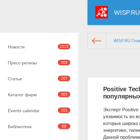
WISP.RU
WISP.RU Гла
Новости
1313
Пресс-релизы
309
Статьи
267
Positive Te
Каталог фирм
363
популярных
Эксперт Positive
Events calendar
161
уязвимость во в
которые широко 
Библиотека
68
энергетике, тел
Данной проблеме