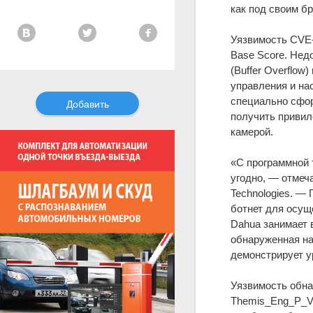
как под своим бр
Уязвимость CVE-
Base Score. Нед
(Buffer Overflow
управления и на
специально сфо
Добавить
получить привил
камерой.
«С программной 
угодно, — отмеч
Technologies. —
ботнет для осущ
Dahua занимает в
обнаруженная на
демонстрирует у
Уязвимость обна
Themis_Eng_P_V2