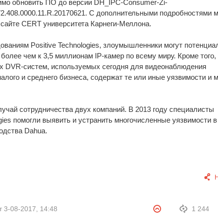
мо обновить ПО до версии DH_IPC-Consumer-Zi-
.408.0000.11.R.20170621. С дополнительными подробностями 
 сайте CERT университета Карнеги-Меллона.
ованиям Positive Technologies, злоумышленники могут потенциа
более чем к 3,5 миллионам IP-камер по всему миру. Кроме того,
х DVR-систем, используемых сегодня для видеонаблюдения
алого и среднего бизнеса, содержат те или иные уязвимости и м
лучай сотрудничества двух компаний. В 2013 году специалисты
ogies помогли выявить и устранить многочисленные уязвимости 
одства Dahua.
т
3-08-2017, 14:48
1 244