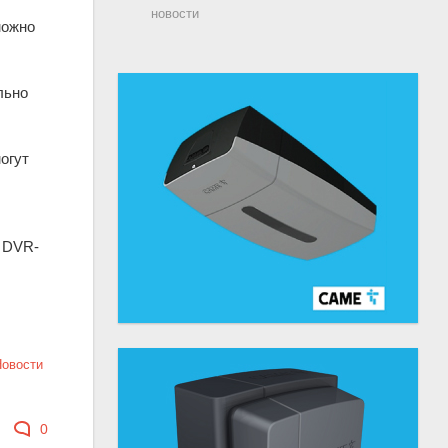
новости
можно
льно
огут
в DVR-
Новости
0