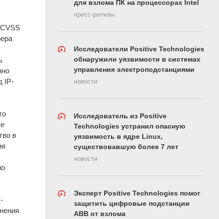
для взлома ПК на процессорах Intel
пресс-релизы
е CVSS
фера
Исследователи Positive Technologies
обнаружили уязвимости в системах
ь
управления электроподстанциями
нно
 IP-
новости
то
Исследователь из Positive
ve
Technologies устранил опасную
тво в
уязвимость в ядре Linux,
ия
существовавшую более 7 лет
новости
но
Эксперт Positive Technologies помог
-
защитить цифровые подстанции
анения
ABB от взлома