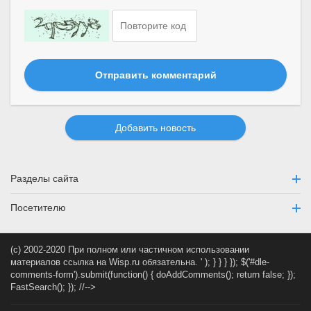
Отправить комментарий
Добавить новость
Разделы сайта
Посетителю
(c) 2002-2020 При полном или частичном использовании
материалов ссылка на Wisp.ru обязательна.
' ); } } } }); $('#dle-
comments-form').submit(function() { doAddComments(); return false; });
FastSearch(); }); //-->