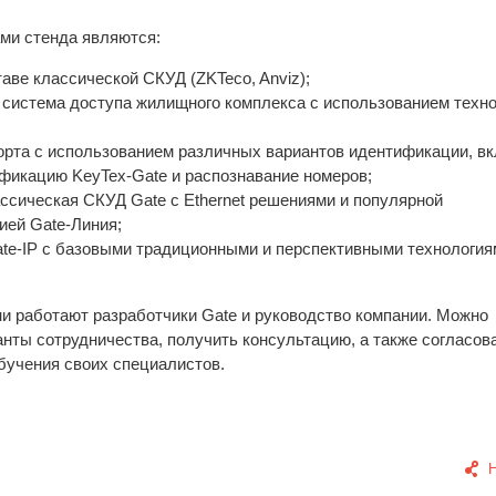
ми стенда являются:
аве классической СКУД (ZKTeco, Anviz);
 система доступа жилищного комплекса с использованием техн
орта с использованием различных вариантов идентификации, в
икацию KeyTex-Gate и распознавание номеров;
ссическая СКУД Gate с Ethernet решениями и популярной
ей Gate-Линия;
te-IP с базовыми традиционными и перспективными технология
ни работают разработчики Gate и руководство компании. Можно
анты сотрудничества, получить консультацию, а также согласова
бучения своих специалистов.