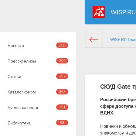
WISP.RU
WISP.RU Гла
Новости
1313
Пресс-релизы
309
Статьи
267
СКУД Gate 
Каталог фирм
363
Российский бре
сфере доступа н
Events calendar
161
ВДНХ.
Библиотека
68
Новинки и обнов
знакомству и ди