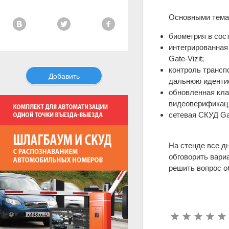
Основными тема
биометрия в сост
интегрированная
Gate-Vizit;
контроль трансп
Добавить
дальнюю идентиф
обновленная кла
видеоверификаци
сетевая СКУД Ga
На стенде все д
обговорить вари
решить вопрос о