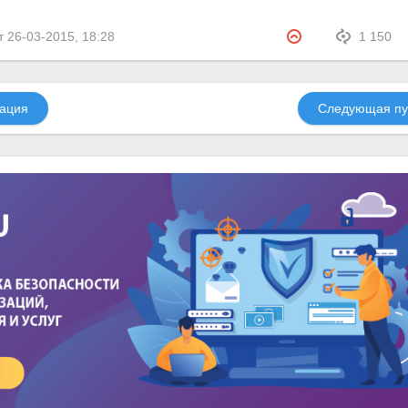
т
26-03-2015, 18:28
1 150
ация
Следующая пу