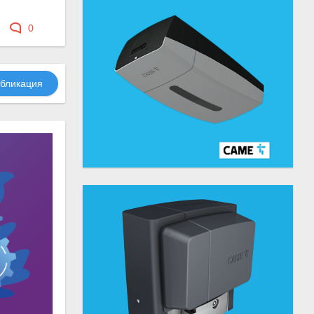
0
бликация