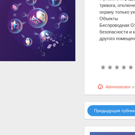
тревога, отключе
охрану только у
Объекты
Беспроводная G
безопасности и 
другого помещен
Administrator
о
Предыдущая публик