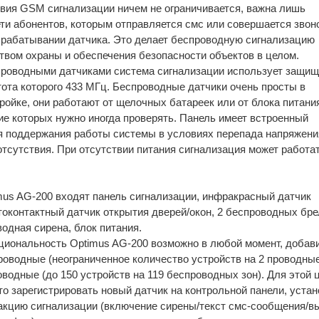
вия GSM сигнализации ничем не ограничивается, важна лишь
ети абонентов, которым отправляется смс или совершается звон
рабатывании датчика. Это делает беспроводную сигнализацию
вом охраны и обеспечения безопасности объектов в целом.
проводными датчиками система сигнализации использует защи
тота которого 433 МГц. Беспроводные датчики очень просты в
ройке, они работают от щелочных батареек или от блока питани
ние которых нужно иногда проверять. Панель имеет встроенный
я поддержания работы системы в условиях перепада напряжени
отсутствия. При отсутствии питания сигнализация может работат
mus AG-200 входят панель сигнализации, инфракрасный датчик
токонтактный датчик открытия дверей/окон, 2 беспроводных бре
одная сирена, блок питания.
иональность Optimus AG-200 возможно в любой момент, добав
роводные (неограниченное количество устройств на 2 проводны
оводные (до 150 устройств на 119 беспроводных зон). Для этой 
то зарегистрировать новый датчик на контрольной панели, устан
кцию сигнализации (включение сирены/текст смс-сообщения/в