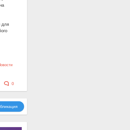
на
 для
бого
Новости
0
бликация