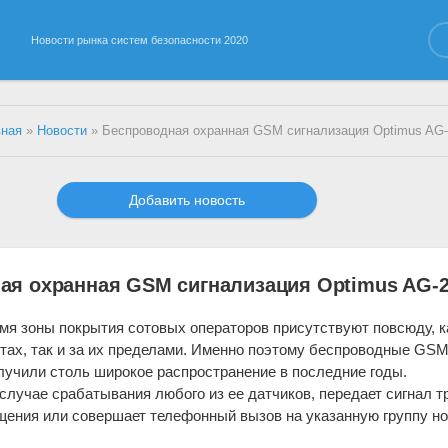
Новости рынка систем безопасности 2020
вная
»
Новости
» Беспроводная охранная GSM сигнализация Optimus AG-
Добавить новость
ая охранная GSM сигнализация Optimus AG-
мя зоны покрытия сотовых операторов присутствуют повсюду, к
тах, так и за их пределами. Именно поэтому беспроводные GS
лучили столь широкое распространение в последние годы.
случае срабатывания любого из ее датчиков, передает сигнал т
щения или совершает телефонный вызов на указанную группу н