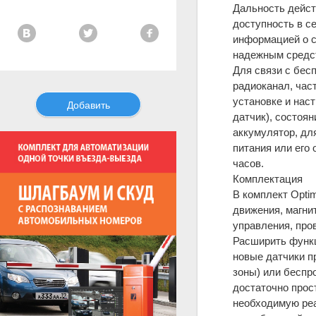
Дальность дейст
доступность в с
информацией о с
надежным средст
Для связи с бес
радиоканал, час
установке и наст
Добавить
датчик), состоя
аккумулятор, дл
питания или его 
часов.
Комплектация
В комплект Opti
движения, магни
управления, пров
Расширить функц
новые датчики п
зоны) или беспр
достаточно прос
необходимую реа