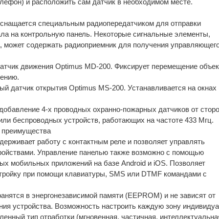
лефон) и расположить сам датчик в необходимом месте.
оснащается специальным радиопередатчиком для отправки
ала на контрольную панель. Некоторые сигнальные элементы,
, может содержать радиоприемник для получения управляющег
тчик движения Optimus MD-200. Фиксирует перемещение объек
ению.
ый датчик открытия Optimus MS-200. Устанавливается на окнах 
добавление 4-х проводных охранно-пожарных датчиков от стор
или беспроводных устройств, работающих на частоте 433 Мгц.
 преимущества
ерживает работу с контактным реле и позволяет управлять
ойствами. Управление панелью также возможно с помощью
х мобильных приложений на базе Android и iOS. Позволяет
тройку при помощи клавиатуры, SMS или DTMF командами с
ранятся в энергонезависимой памяти (EEPROM) и не зависят от
ния устройства. Возможность настроить каждую зону индивиду
ленный тип отработки (мгновенная, частичная, интеллектуальна