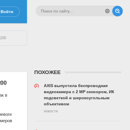
Войти
200
ПОХОЖЕЕ
200
AXIS выпустила беспроводная
видеокамера с 2 MP сенсором, ИК
ак в
подсветкой и широкоугольным
M
объективом
новости
ревоги
омеров