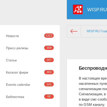
WISP.RU
WISP.RU Гла
Новости
1313
Пресс-релизы
309
Статьи
267
Беспроводн
Каталог фирм
363
В настоящее вре
населенных пунк
Events calendar
161
сигнализации по
Сигнализация, в 
Библиотека
68
в виде смс-сооб
по GSM каналу.