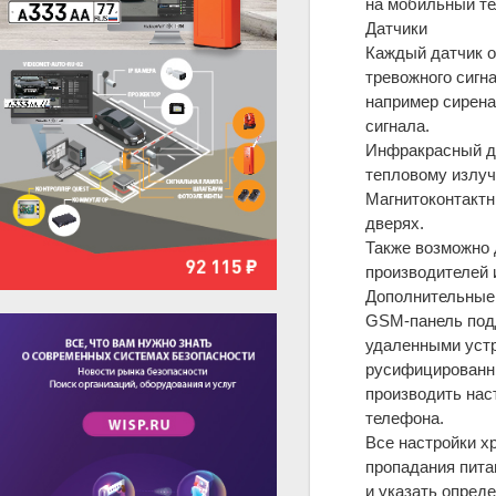
на мобильный те
Датчики
Каждый датчик 
тревожного сигн
например сирена
сигнала.
Инфракрасный да
тепловому излуч
Магнитоконтактн
дверях.
Также возможно 
производителей 
Дополнительные
GSM-панель подд
удаленными устр
русифицированны
производить нас
телефона.
Все настройки х
пропадания пита
и указать опреде