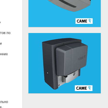
о
тов по
и
онних
ально
я,