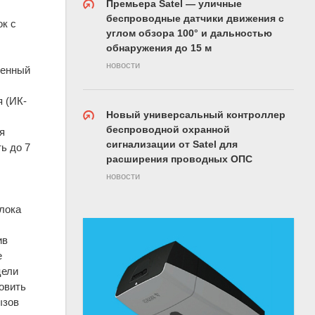
Премьера Satel — уличные
беспроводные датчики движения с
ок с
углом обзора 100° и дальностью
обнаружения до 15 м
новости
щенный
я (ИК-
Новый универсальный контроллер
беспроводной охранной
я
сигнализации от Satel для
ь до 7
расширения проводных ОПС
новости
лока
ив
е
цели
овить
ызов